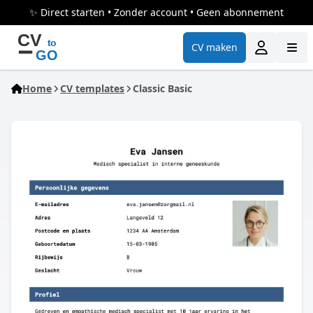
✨ Direct starten • Zonder account • Geen abonnement
CV maken
Home
CV templates
Classic Basic