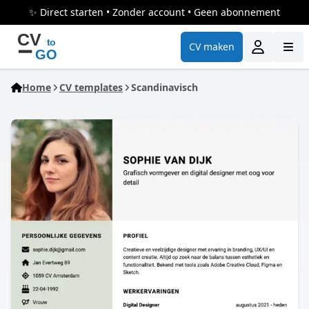
✨ Direct starten • Zonder account • Geen abonnement
CV maken
Home
CV templates
Scandinavisch