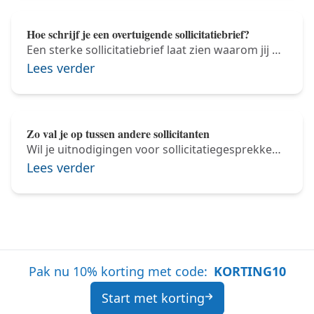
Hoe schrijf je een overtuigende sollicitatiebrief?
Een sterke sollicitatiebrief laat zien waarom jij de
beste kandidaat bent. Met een persoonlijke en
Lees verder
duidelijke brief vergroot je de kans om
uitgenodigd te worden voor een gesprek.
Zo val je op tussen andere sollicitanten
Wil je uitnodigingen voor sollicitatiegesprekken
krijgen? Zorg dan dat jouw cv direct opvalt! In
Lees verder
deze tip lees je hoe je met slimme keuzes, een
opvallende presentatie en inhoudelijke accenten
het verschil maakt ten opzichte van andere
sollicitanten.
Pak nu 10% korting met code:
KORTING10
Start met korting