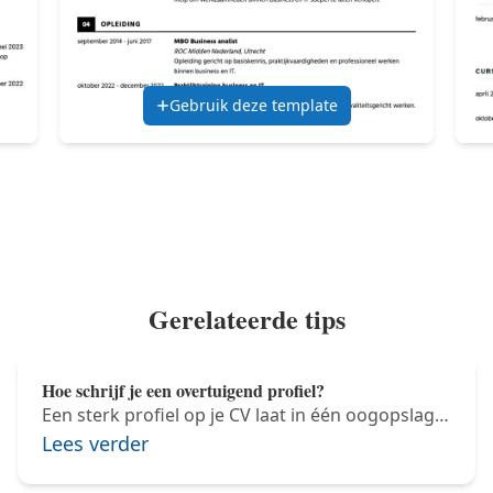
Gebruik deze template
Gerelateerde tips
Hoe schrijf je een overtuigend profiel?
Een sterk profiel op je CV laat in één oogopslag
zien wie je bent en wat je toevoegt.
Lees verder